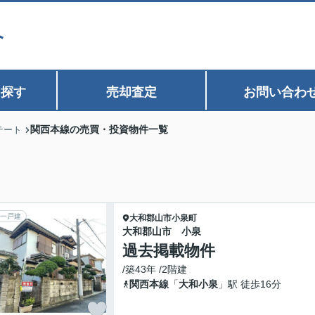
を探す
売却査定
お問い合わ
関西本線の売買・投資物件一覧
テート
一戸建
大和郡山市
小泉町
大和郡山市 小泉
過去掲載物件
/築43年 /2階建
関西本線
「
大和小泉
」駅 徒歩16分