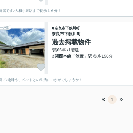
綺麗です♪大和小泉駅まで徒歩１６分！
一戸建
奈良市
下狭川町
奈良市下狭川町
過去掲載物件
/築66年 /1階建
関西本線
「
笠置
」駅 徒歩156分
建て♪趣味や、ペットとの生活にいかがでしょうか！
1