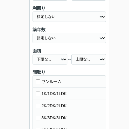
利回り
築年数
面積
～
間取り
ワンルーム
1K/1DK/1LDK
2K/2DK/2LDK
3K/3DK/3LDK