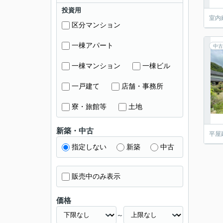
投資用
室内
区分マンション
一棟アパート
中古
一棟マンション
一棟ビル
一戸建て
店舗・事務所
寮・旅館等
土地
新築・中古
平屋
指定しない
新築
中古
販売中のみ表示
価格
～