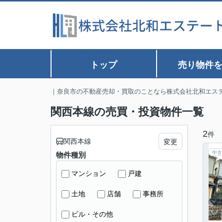
トップ
売り物件
｜奈良市の不動産売却・買取のことなら株式会社北和エス
関西本線の売買・投資物件一覧
2
件
関西本線
変更
中古
物件種別
マンション
戸建
土地
店舗
事務所
ビル・その他