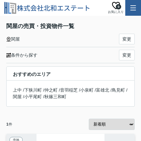
0
お気に入り
関屋の売買・投資物件一覧
関屋
変更
条件から探す
変更
おすすめのエリア
上中
/
下狭川町
/
仲之町
/
音羽稲芝
/
小泉町
/
富雄北
/
鳥見町
/
関屋
/
小平尾町
/
秋篠三和町
1
件
売地